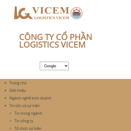
CÔNG TY CỔ PHẦN
LOGISTICS VICEM
Trang chủ
Giới thiệu
Ngành nghề kinh doanh
Tin tức và sự kiện
Tin trong ngành
Tin công ty
Tổ chức sự kiện