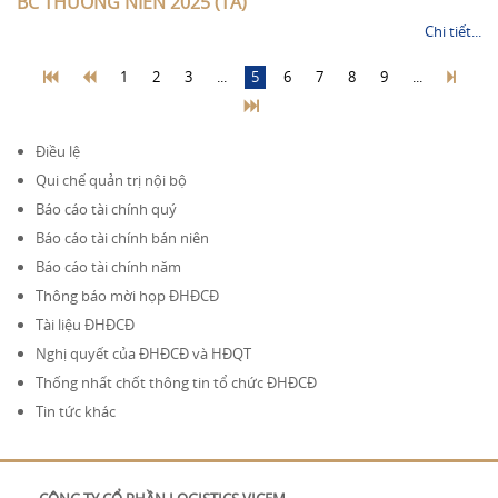
BC THUONG NIEN 2025 (TA)
Chi tiết...
1
2
3
...
5
6
7
8
9
...
Điều lệ
Qui chế quản trị nội bộ
Báo cáo tài chính quý
Báo cáo tài chính bán niên
Báo cáo tài chính năm
Thông báo mời họp ĐHĐCĐ
Tài liệu ĐHĐCĐ
Nghị quyết của ĐHĐCĐ và HĐQT
Thống nhất chốt thông tin tổ chức ĐHĐCĐ
Tin tức khác