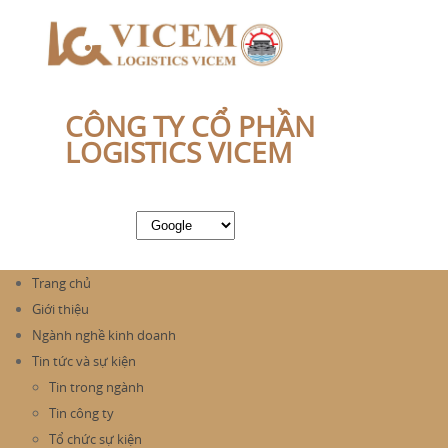
CÔNG TY CỔ PHẦN
LOGISTICS VICEM
Trang chủ
Giới thiệu
Ngành nghề kinh doanh
Tin tức và sự kiện
Tin trong ngành
Tin công ty
Tổ chức sự kiện