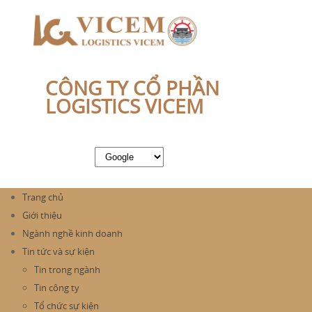
CÔNG TY CỔ PHẦN
LOGISTICS VICEM
Trang chủ
Giới thiệu
Ngành nghề kinh doanh
Tin tức và sự kiện
Tin trong ngành
Tin công ty
Tổ chức sự kiện