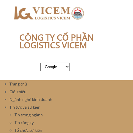
CÔNG TY CỔ PHẦN
LOGISTICS VICEM
Trang chủ
Giới thiệu
Ngành nghề kinh doanh
Tin tức và sự kiện
Tin trong ngành
Tin công ty
Tổ chức sự kiện