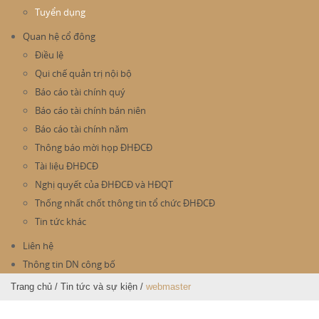
Tuyển dụng
Quan hệ cổ đông
Điều lệ
Qui chế quản trị nội bộ
Báo cáo tài chính quý
Báo cáo tài chính bán niên
Báo cáo tài chính năm
Thông báo mời họp ĐHĐCĐ
Tài liệu ĐHĐCĐ
Nghị quyết của ĐHĐCĐ và HĐQT
Thống nhất chốt thông tin tổ chức ĐHĐCĐ
Tin tức khác
Liên hệ
Thông tin DN công bố
Trang chủ
/
Tin tức và sự kiện
/
webmaster