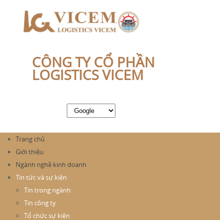
CÔNG TY CỔ PHẦN
LOGISTICS VICEM
Trang chủ
Giới thiệu
Ngành nghề kinh doanh
Tin tức và sự kiện
Tin trong ngành
Tin công ty
Tổ chức sự kiện