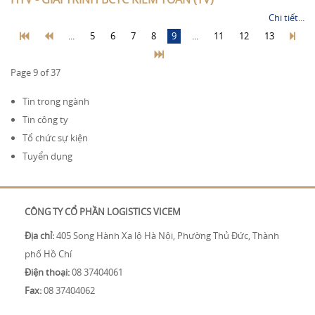
Chi tiết...
...
5
6
7
8
9
...
11
12
13
Page 9 of 37
Tin trong ngành
Tin công ty
Tổ chức sự kiện
Tuyển dụng
CÔNG TY CỔ PHẦN LOGISTICS VICEM
Địa chỉ:
405 Song Hành Xa lộ Hà Nội, Phường Thủ Đức, Thành
phố Hồ Chí
Điện thoại:
08 37404061
Fax:
08 37404062