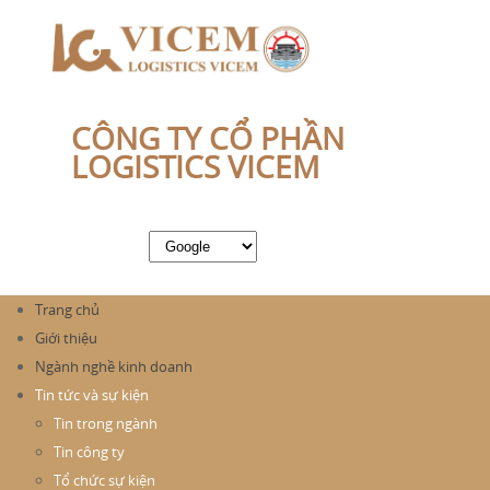
CÔNG TY CỔ PHẦN
LOGISTICS VICEM
Trang chủ
Giới thiệu
Ngành nghề kinh doanh
Tin tức và sự kiện
Tin trong ngành
Tin công ty
Tổ chức sự kiện