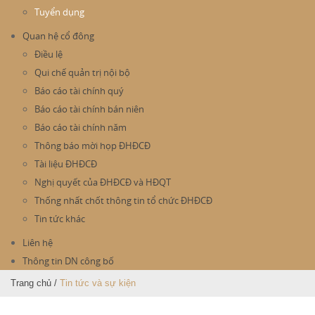
Tuyển dụng
Quan hệ cổ đông
Điều lệ
Qui chế quản trị nội bộ
Báo cáo tài chính quý
Báo cáo tài chính bán niên
Báo cáo tài chính năm
Thông báo mời họp ĐHĐCĐ
Tài liệu ĐHĐCĐ
Nghị quyết của ĐHĐCĐ và HĐQT
Thống nhất chốt thông tin tổ chức ĐHĐCĐ
Tin tức khác
Liên hệ
Thông tin DN công bố
Trang chủ
/
Tin tức và sự kiện