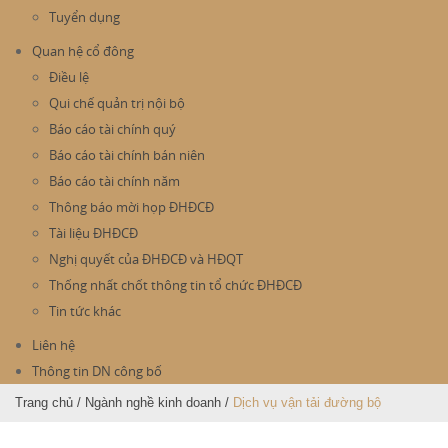
Tuyển dụng
Quan hệ cổ đông
Điều lệ
Qui chế quản trị nội bộ
Báo cáo tài chính quý
Báo cáo tài chính bán niên
Báo cáo tài chính năm
Thông báo mời họp ĐHĐCĐ
Tài liệu ĐHĐCĐ
Nghị quyết của ĐHĐCĐ và HĐQT
Thống nhất chốt thông tin tổ chức ĐHĐCĐ
Tin tức khác
Liên hệ
Thông tin DN công bố
Trang chủ
/
Ngành nghề kinh doanh
/
Dịch vụ vận tải đường bộ