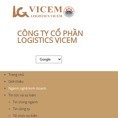
CÔNG TY CỔ PHẦN
LOGISTICS VICEM
Trang chủ
Giới thiệu
Ngành nghề kinh doanh
Tin tức và sự kiện
Tin trong ngành
Tin công ty
Tổ chức sự kiện