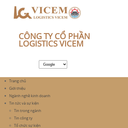
CÔNG TY CỔ PHẦN
LOGISTICS VICEM
Trang chủ
Giới thiệu
Ngành nghề kinh doanh
Tin tức và sự kiện
Tin trong ngành
Tin công ty
Tổ chức sự kiện