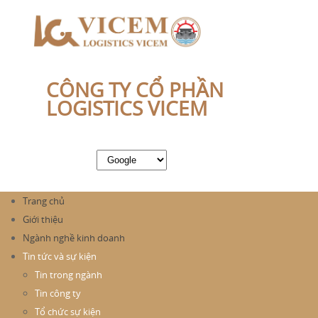
CÔNG TY CỔ PHẦN
LOGISTICS VICEM
Trang chủ
Giới thiệu
Ngành nghề kinh doanh
Tin tức và sự kiện
Tin trong ngành
Tin công ty
Tổ chức sự kiện