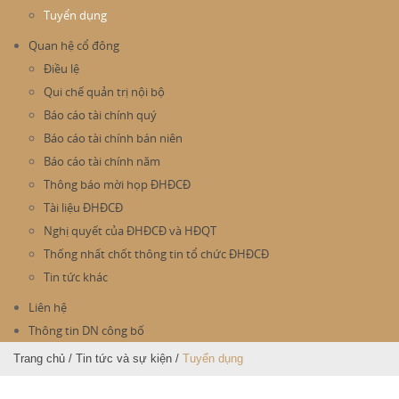
Tuyển dụng
Quan hệ cổ đông
Điều lệ
Qui chế quản trị nội bộ
Báo cáo tài chính quý
Báo cáo tài chính bán niên
Báo cáo tài chính năm
Thông báo mời họp ĐHĐCĐ
Tài liệu ĐHĐCĐ
Nghị quyết của ĐHĐCĐ và HĐQT
Thống nhất chốt thông tin tổ chức ĐHĐCĐ
Tin tức khác
Liên hệ
Thông tin DN công bố
Trang chủ
/
Tin tức và sự kiện
/
Tuyển dụng