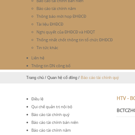
Báo cáo tài chính bán niên
Báo cáo tài chính năm
Thông báo mời họp ĐHĐCĐ
Tài liệu ĐHĐCĐ
Nghị quyết của ĐHĐCĐ và HĐQT
Thống nhất chốt thông tin tổ chức ĐHĐCĐ
Tin tức khác
Liên hệ
Thông tin DN công bố
Trang chủ
/
Quan hệ cổ đông
/
Báo cáo tài chính quý
HTV - B
Điều lệ
Qui chế quản trị nội bộ
BCTCZH
Báo cáo tài chính quý
Báo cáo tài chính bán niên
Báo cáo tài chính năm