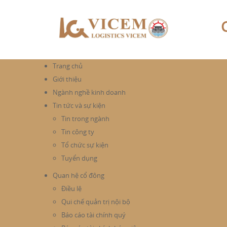
Trang chủ
Giới thiệu
Ngành nghề kinh doanh
Tin tức và sự kiện
Tin trong ngành
Tin công ty
Tổ chức sự kiện
Tuyển dụng
Quan hệ cổ đông
Điều lệ
Qui chế quản trị nội bộ
Báo cáo tài chính quý