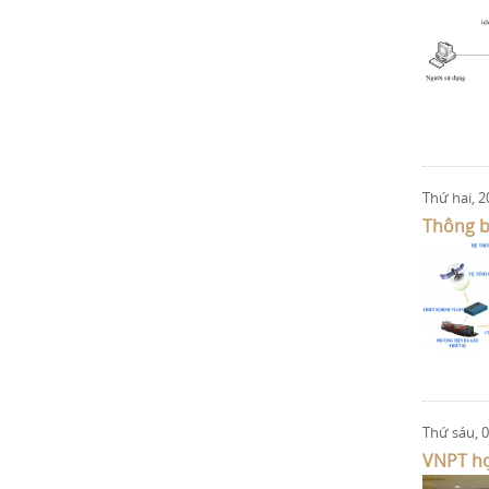
Thứ hai, 2
Thông bá
Thứ sáu, 0
VNPT hợ