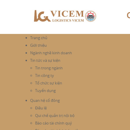
Trang chủ
Giới thiệu
Ngành nghề kinh doanh
Tin tức và sự kiện
Tin trong ngành
Tin công ty
Tổ chức sự kiện
Tuyển dụng
Quan hệ cổ đông
Điều lệ
Qui chế quản trị nội bộ
Báo cáo tài chính quý