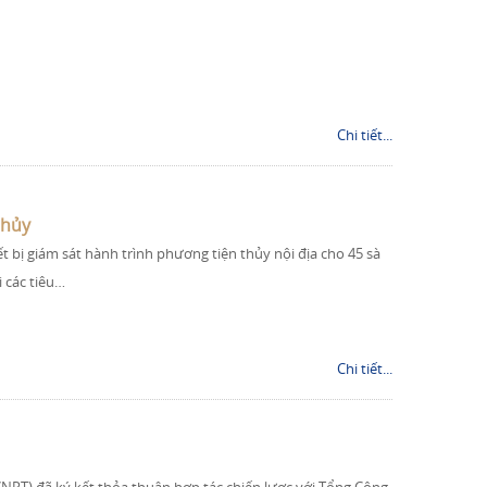
Chi tiết...
thủy
ết bị giám sát hành trình phương tiện thủy nội địa cho 45 sà
 các tiêu…
Chi tiết...
NPT) đã ký kết thỏa thuận hợp tác chiến lược với Tổng Công