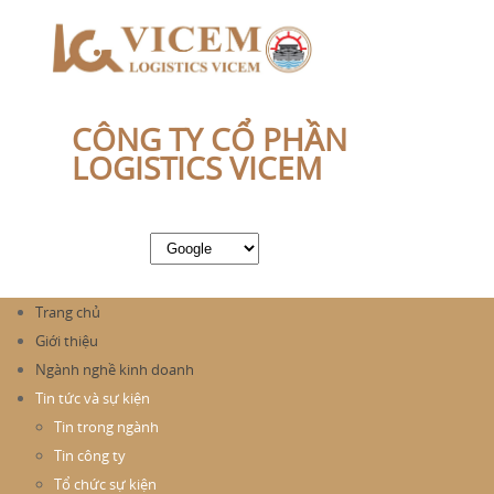
CÔNG TY CỔ PHẦN
LOGISTICS VICEM
Trang chủ
Giới thiệu
Ngành nghề kinh doanh
Tin tức và sự kiện
Tin trong ngành
Tin công ty
Tổ chức sự kiện