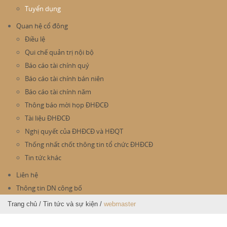
Tuyển dụng
Quan hệ cổ đông
Điều lệ
Qui chế quản trị nội bộ
Báo cáo tài chính quý
Báo cáo tài chính bán niên
Báo cáo tài chính năm
Thông báo mời họp ĐHĐCĐ
Tài liệu ĐHĐCĐ
Nghị quyết của ĐHĐCĐ và HĐQT
Thống nhất chốt thông tin tổ chức ĐHĐCĐ
Tin tức khác
Liên hệ
Thông tin DN công bố
Trang chủ
/
Tin tức và sự kiện
/
webmaster